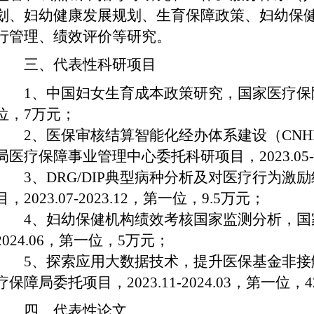
划、妇幼健康发展规划、生育保障政策、妇幼保
行管理、绩效评价等研究。
三、代表性科研项目
1
、中国妇女生育成本政策研究，国家医疗保
位，
7
万元；
2
、医保审核结算智能化经办体系建设（
CNHD
局医疗保障事业管理中心委托科研项目，
2023.05
3
、
DRG/DIP
典型病种分析及对医疗行为激励
目，
2023.07-2023.12
，第一位，
9.5
万元；
4
、妇幼保健机构绩效考核国家监测分析，国
2024.06
，第一位，
5
万元；
5
、探索应用大数据技术，提升医保基金非接
疗保障局委托项目，
2023.11-2024.03
，第一位，
4
四、代表性论文