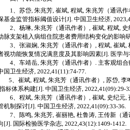
1
、苏岱
,
朱兆芳
,
崔斌
,
程斌
,
朱兆芳（通讯作
保基金监管指标阈值设计
[J].
中国卫生经济
, 2023,
2
、杨琳
,
朱兆芳（通讯作者）
,
崔斌
,
程斌
,
史
动脉支架植入病组住院患者费用结构变化的影响
3
、张淑娴
,
朱兆芳（通讯作者）
,
程斌
,
崔斌
,
者视功能恢复情况满意度及其影响因素
[J].
医学与
4
、车靖岳
,
朱兆芳（通讯作者）
.
主客观组合
中国卫生经济
, 2022,41(11):74-77.
5
、崔斌
,
程斌
,
朱兆芳（通讯作者）
,
苏岱
,
李
指标体系构建
[J].
中国卫生经济
, 2022,41(09):29-3
6
、程斌
,
朱兆芳（通讯作者）
,
崔斌
,
史纪元
,
管机制探讨
[J].
中国卫生经济
, 2022,41(09):33-36.
7
、陈鸣
,
朱兆芳
,
崔丽艳
,
杜鲁涛
,
王传新（通
向
[J].
国际检验医学杂志
, 2022,43(12):1409-1412.