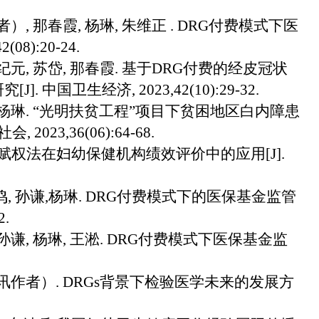
者）
,
那春霞
,
杨琳
,
朱维正
. DRG
付费模式下医
42(08):20-24.
纪元
,
苏岱
,
那春霞
.
基于
DRG
付费的经皮冠状
研究
[J].
中国卫生经济
, 2023,42(10):29-32.
杨琳
. “
光明扶贫工程”项目下贫困地区白内障患
社会
, 2023,36(06):64-68.
赋权法在妇幼保健机构绩效评价中的应用
[J].
鸣
,
孙谦
,
杨琳
. DRG
付费模式下的医保基金监管
2.
孙谦
,
杨琳
,
王淞
. DRG
付费模式下医保基金监
讯作者）
. DRGs
背景下检验医学未来的发展方